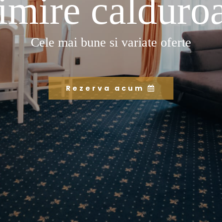
imire calduro
Cele mai bune si variate oferte
Rezerva acum