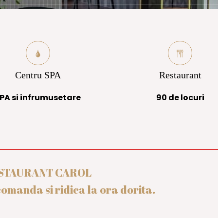
Centru SPA
Restaurant
PA si infrumusetare
90 de locuri
ESTAURANT CAROL
omanda si ridica la ora dorita.