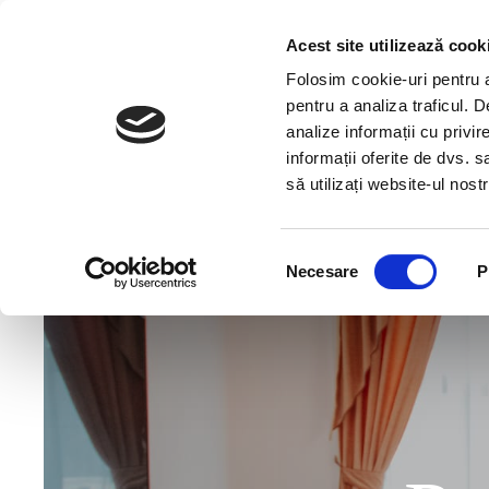
Str. Republicii Nr 3, Vatra Dornei, Suceava /
Vezi pe harta
Acest site utilizează cook
Folosim cookie-uri pentru a 
ACASA
CAMERE
CENTRU SPA
BEAUTY
pentru a analiza traficul. 
analize informații cu privir
informații oferite de dvs. s
să utilizați website-ul nos
Selecția
Necesare
P
consimțământului