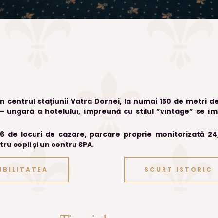
SCROLL DOWN
n centrul stațiunii Vatra Dornei, la numai 150 de metri de
 – ungară a hotelului, împreună cu stilul ”vintage” se î
6 de locuri de cazare, parcare proprie monitorizată 24
tru copii și un centru SPA.
IBILITATEA
SCURT ISTORIC