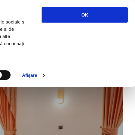
Telefon:
+4 0751 214 844
OK
le sociale și
ASĂ
DELIVERY
REZERVARI
CONTACT
e și de
u alte
să continuați
Afişare