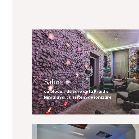
Salina
cu blocuri de sare de la Praid si
Himalaya, cu sistem de ionizare