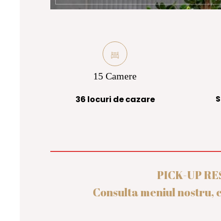
15 Camere
S
36 locuri de cazare
PICK-UP R
Consulta meniul nostru, c