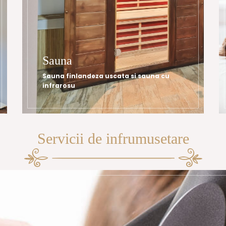
Sauna
Sauna finlandeza uscata si sauna cu
infrarosu
Servicii de infrumusetare