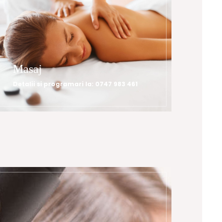
Masaj
Detalii si programari la: 0747 983 461