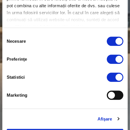
pot combina cu alte informații oferite de dvs. sau culese
în urma folosirii serviciilor lor. În cazul în care alegeți să
continuați să utilizați website-ul nostru, sunteți de acord
cu utilizarea modulelor noastre cookie.
Selecția
Restaurant Carol
Necesare
consimțământului
Am renovat recent terasa noastră și am
Preferinţe
transformat-o într-un spațiu primitor și unic pentru
a vă oferi experiențe culinare de neuitat.
Cu o capacitate de 90 de persoane, restaurantul
Statistici
Carol poate fi gazda unui eveniment privat.
Marketing
Afişare