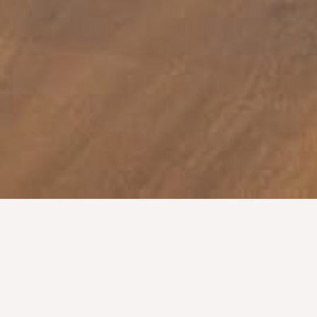
Terasă acoperită și încălzită
Te invităm să pășești în călătoria gastronomică locală, într-un cadru
încărcat de frumusețea arhitecturală a secolului XIX, care se îmbină
armonios cu atmosfera contemporană.