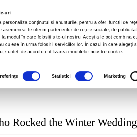
ie-uri
personaliza conținutul și anunțurile, pentru a oferi funcții de rețe
TER
De asemenea, le oferim partenerilor de rețele sociale, de publicitat
e la modul în care folosiți site-ul nostru. Aceștia le pot combina c
au culese în urma folosirii serviciilor lor. În cazul în care alegeți 
tru, sunteți de acord cu utilizarea modulelor noastre cookie.
Blog Archives
referinţe
Statistici
Marketing
ho Rocked the Winter Weddin