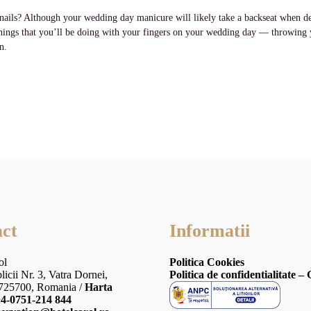
nails? Although your wedding day manicure will likely take a backseat when deci
things that you’ll be doing with your fingers on your wedding day — throwing 
n.
ct
Informatii
ol
Politica Cookies
licii Nr. 3, Vatra Dornei,
Politica de confidentialitate 
 725700, Romania /
Harta
4-0751-214 844