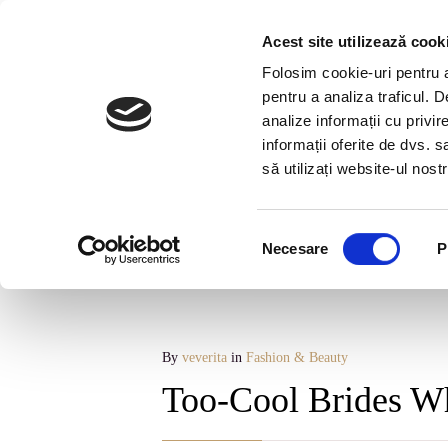
Str. Republicii Nr 3, Vatra Dornei, Suceava /
Vezi pe harta
Acest site utilizează cook
Folosim cookie-uri pentru a 
ACASA
CAMERE
CENTRU SPA
BEAUTY
pentru a analiza traficul. 
analize informații cu privir
informații oferite de dvs. s
să utilizați website-ul nos
Selecția
Necesare
P
consimțământului
By
veverita
in
Fashion & Beauty
Too-Cool Brides W