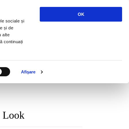
Telefon:
+4 0751 214 844
OK
le sociale și
ASĂ
DELIVERY
REZERVARI
CONTACT
e și de
u alte
să continuați
Afişare
g Look