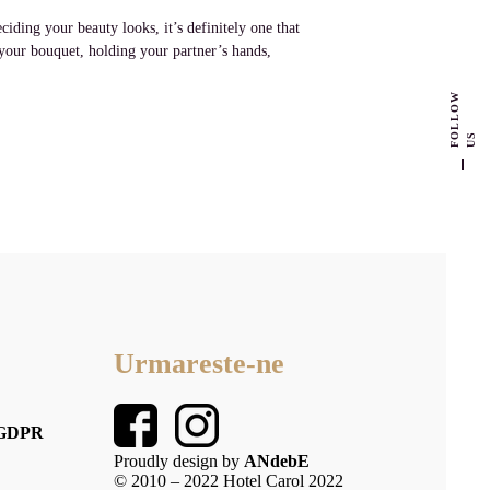
ding your beauty looks, it’s definitely one that
your bouquet, holding your partner’s hands,
F
L
L
O
W
U
O
S
Urmareste-ne
– GDPR
Proudly design by
ANdebE
© 2010 – 2022 Hotel Carol 2022