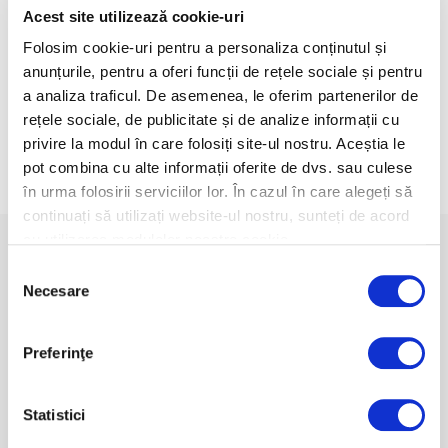
when deciding your beauty looks, it’s definitely one that should
Acest site utilizează cookie-uri
not be overlooked. Think about all of the things that you’ll be
doing with your fingers on your wedding day — throwing your
Folosim cookie-uri pentru a personaliza conținutul și
bouquet, holding your partner’s hands, wearing your new
anunțurile, pentru a oferi funcții de rețele sociale și pentru
wedding band — the list goes on.
a analiza traficul. De asemenea, le oferim partenerilor de
rețele sociale, de publicitate și de analize informații cu
READ MORE
privire la modul în care folosiți site-ul nostru. Aceștia le
pot combina cu alte informații oferite de dvs. sau culese
în urma folosirii serviciilor lor. În cazul în care alegeți să
continuați să utilizați website-ul nostru, sunteți de acord
Meniu
cu utilizarea modulelor noastre cookie.
Selecția
Acasa
Necesare
consimțământului
Istoric
Wellness & SPA
Oferte
Preferinţe
Rezervari
Statistici
Contact