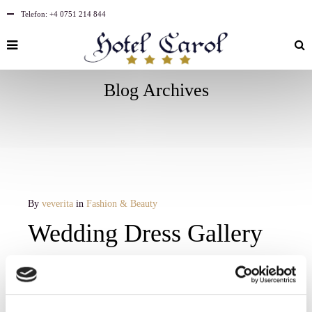
Telefon:
+4 0751 214 844
Blog Archives
By
veverita
in
Fashion & Beauty
Wedding Dress Gallery
Your mood board says it all. But what about your nails?
Although your wedding day manicure will likely take a backseat