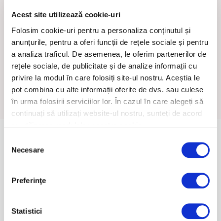
LA and they visited this city a few years ago.
They completely felt in love with its beauty
Acest site utilizează cookie-uri
and so they decided to have an intimate
Folosim cookie-uri pentru a personaliza conținutul și
destination wedding here. They wanted
anunțurile, pentru a oferi funcții de rețele sociale și pentru
something
“really venetian”
but at the same
time not commercial (they did not wanted a
a analiza traficul. De asemenea, le oferim partenerilor de
hotel or a structured accomodation) which
rețele sociale, de publicitate și de analize informații cu
give them and their guests a true experience.
privire la modul în care folosiți site-ul nostru. Aceștia le
pot combina cu alte informații oferite de dvs. sau culese
în urma folosirii serviciilor lor. În cazul în care alegeți să
continuați să utilizați website-ul nostru, sunteți de acord
cu utilizarea modulelor noastre cookie.
Meniu
Selecția
Necesare
consimțământului
Acasa
Istoric
Wellness & SPA
Preferinţe
Oferte
Rezervari
Statistici