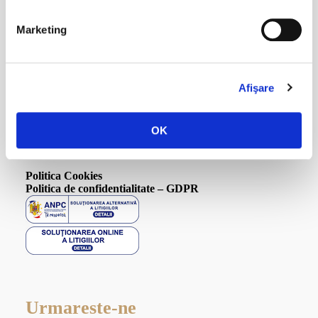
Contact
Marketing
Hotel Carol
Str. Republicii Nr. 3, Vatra Dornei,
Suceava, 725700, Romania /
Harta
Telefon:
+4-0751-214 844
Afişare
Email:
reservation@hotelcarol.ro
OK
Informatii
Politica Cookies
Politica de confidentialitate – GDPR
Urmareste-ne